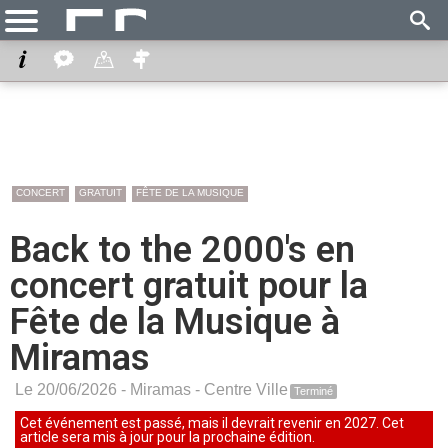
CONCERT
GRATUIT
FÊTE DE LA MUSIQUE
Back to the 2000's en
concert gratuit pour la
Fête de la Musique à
Miramas
Le 20/06/2026 -
Miramas
-
Centre Ville
Terminé
Cet événement est passé, mais il devrait revenir en 2027. Cet
article sera mis à jour pour la prochaine édition.