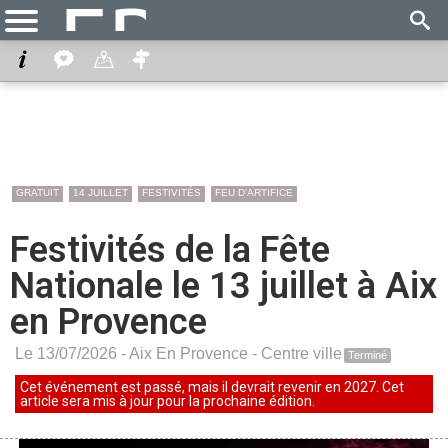
GRATUIT
14 JUILLET
FESTIVITÉS
FEU D'ARTIFICE
Festivités de la Fête
Nationale le 13 juillet à Aix
en Provence
Le 13/07/2026 -
Aix En Provence
-
Centre ville
Terminé
Cet événement est passé, mais il devrait revenir en 2027. Cet
article sera mis à jour pour la prochaine édition.