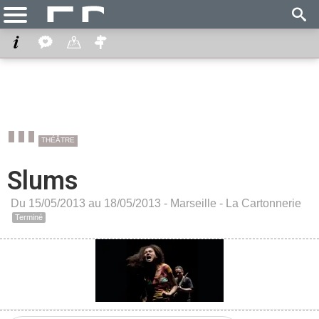
THÉÂTRE
Slums
Du 15/05/2013 au 18/05/2013 -
Marseille
-
La Cartonnerie
Terminé