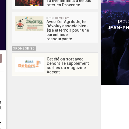
10 événements à ne pas
rater en Provence
07/08
DEVOLUY
Avec Zen'Agritude, le
Dévoluy associe bien-
être et terroir pour une
parenthèse
ressourçante
SPONSORISÉ
Cet été on sort avec
Dehors, le supplément
sorties du magazine
Accent
e
t
n
h