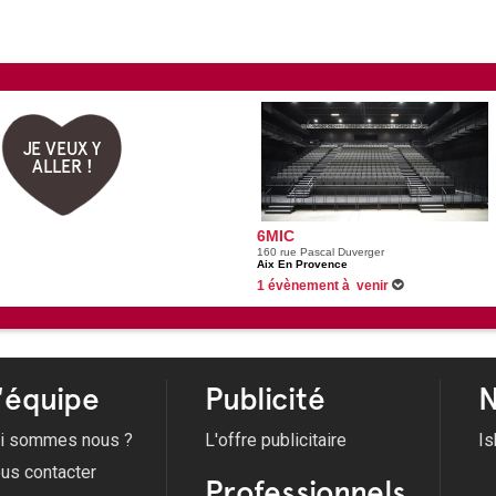
JE VEUX Y
ALLER !
6MIC
160 rue Pascal Duverger
Aix En Provence
1 évènement à venir
26/02/2027 -
Hatik
'équipe
Publicité
N
i sommes nous ?
L'offre publicitaire
Is
us contacter
Professionnels