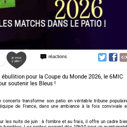
réactions
je veux
y aller !
en ébullition pour la Coupe du Monde 2026, le 6MIC
ur soutenir les Bleus !
concerts transforme son patio en véritable tribune populair
quipe de France, dans une ambiance à la fois conviviale e
r les nuits de juin : à l'ombre et au frais, il offre un cadre bie
es bondées. Les portes ouvrent dès 19h30 pour un avant-matc