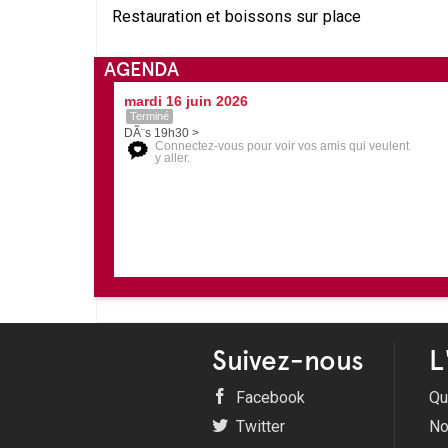
Restauration et boissons sur place
AGENDA
mardi 16 juin 2026
Terminé
DÃ¨s 19h30 >
Connectez-vous pour voir vos amis qui veulent
y aller.
Suivez-nous
L
Facebook
Qu
Twitter
No