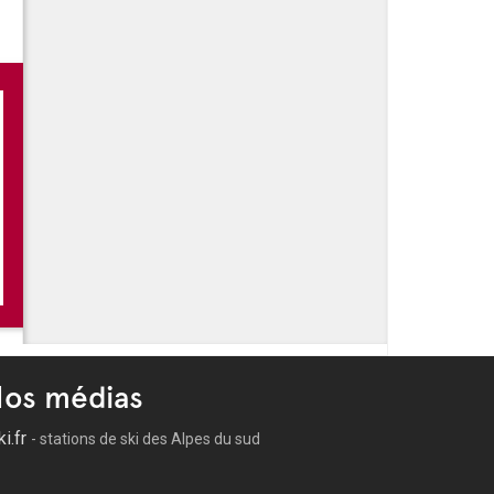
os médias
ki.fr
- stations de ski des Alpes du sud