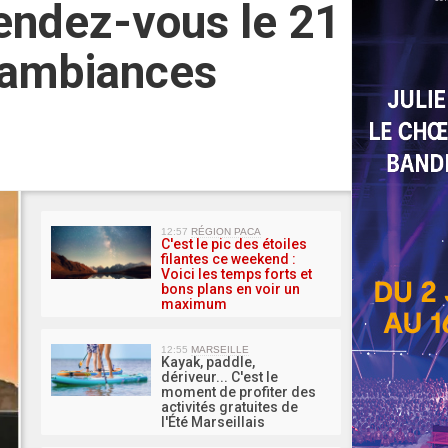
 rendez-vous le 21
5 ambiances
MA 
12:57
RÉGION PACA
C'est le pic des étoiles
filantes ce weekend :
Voici les temps forts et
bons plans en voir un
maximum
12:55
MARSEILLE
Kayak, paddle,
dériveur... C'est le
moment de profiter des
activités gratuites de
l'Été Marseillais