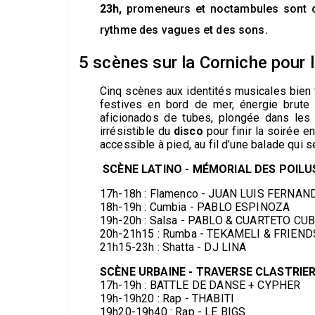
23h,
promeneurs et noctambules sont c
rythme des vagues et des sons.
5 scènes sur la Corniche pour 
Cinq scènes aux identités musicales bien 
festives en bord de mer, énergie brut
aficionados de tubes, plongée dans le
irrésistible du
disco
pour finir la soirée e
accessible à pied, au fil d’une balade qui 
SCÈNE LATINO - MÉMORIAL DES POILU
17h-18h : Flamenco - JUAN LUIS FERNAN
18h-19h : Cumbia - PABLO ESPINOZA
19h-20h : Salsa - PABLO & CUARTETO CU
20h-21h15 : Rumba - TEKAMELI & FRIEND
21h15-23h : Shatta - DJ LINA
SCÈNE URBAINE - TRAVERSE CLASTRIE
17h-19h : BATTLE DE DANSE + CYPHER
19h-19h20 : Rap - THABITI
19h20-19h40 : Rap - LE BIGS