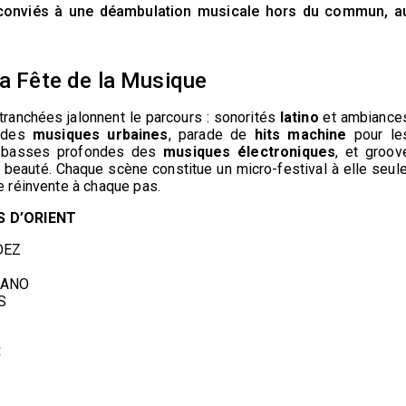
onviés à une déambulation musicale hors du commun, a
la Fête de la Musique
tranchées jalonnent le parcours : sonorités
latino
et ambiance
e des
musiques urbaines
, parade de
hits machine
pour le
s basses profondes des
musiques électroniques
, et groov
n beauté. Chaque scène constitue un micro-festival à elle seule
se réinvente à chaque pas.
S D’ORIENT
DEZ
BANO
S
R