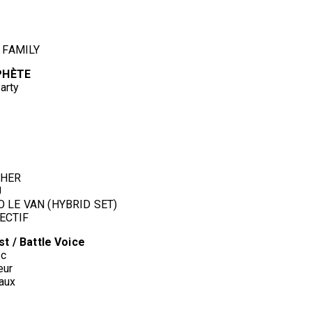
Y FAMILY
PHÈTE
arty
CHER
U
O LE VAN (HYBRID SET)
ECTIF
t / Battle Voice
nc
eur
naux