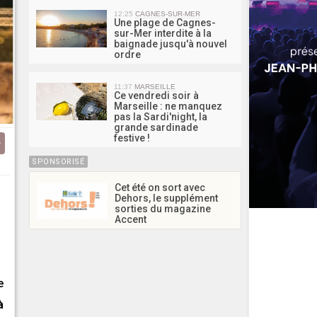
12:25
CAGNES-SUR-MER
Une plage de Cagnes-
sur-Mer interdite à la
baignade jusqu'à nouvel
ordre
11:37
MARSEILLE
Ce vendredi soir à
Marseille : ne manquez
pas la Sardi'night, la
grande sardinade
festive !
SPONSORISÉ
Cet été on sort avec
Dehors, le supplément
sorties du magazine
Accent
e
à