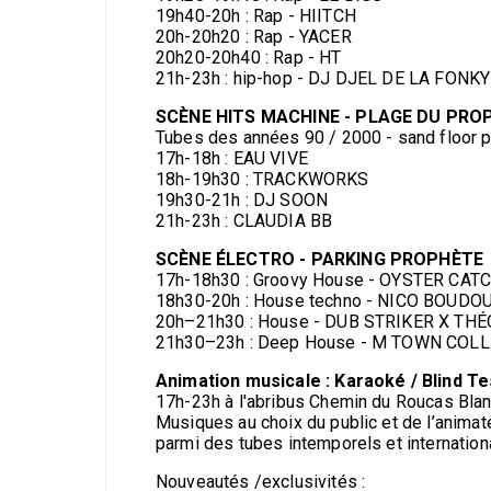
19h40-20h : Rap - HIITCH
20h-20h20 : Rap - YACER
20h20-20h40 : Rap - HT
21h-23h : hip-hop - DJ DJEL DE LA FONK
SCÈNE HITS MACHINE - PLAGE DU PRO
Tubes des années 90 / 2000 - sand floor p
17h-18h : EAU VIVE
18h-19h30 : TRACKWORKS
19h30-21h : DJ SOON
21h-23h : CLAUDIA BB
SCÈNE ÉLECTRO - PARKING PROPHÈTE
17h-18h30 : Groovy House - OYSTER CAT
18h30-20h : House techno - NICO BOUDO
20h–21h30 : House - DUB STRIKER X THÉ
21h30–23h : Deep House - M TOWN COLL
Animation musicale : Karaoké / Blind Tes
17h-23h à l'abribus Chemin du Roucas Bla
Musiques au choix du public et de l’animat
parmi des tubes intemporels et internatio
Nouveautés /exclusivités :