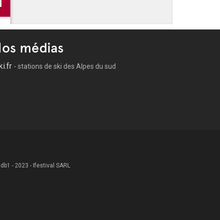
éole
os médias
ki.fr
- stations de ski des Alpes du sud
 .db1 - 2023 - Ifestival SARL