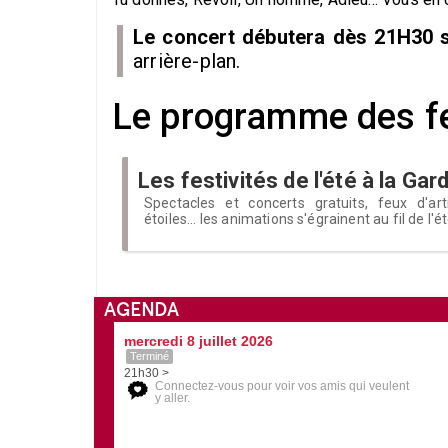
Le concert débutera dès 21H30 s
arrière-plan.
Le programme des fes
Les festivités de l'été à la Gar
Spectacles et concerts gratuits, feux d'art
étoiles... les animations s'égrainent au fil de l'é
AGENDA
mercredi 8 juillet 2026
Terminé
21h30 >
Connectez-vous pour voir vos amis qui veulent
y aller.