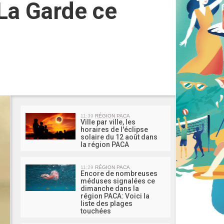
 La Garde ce
MA 
11:39
RÉGION PACA
Ville par ville, les
horaires de l'éclipse
solaire du 12 août dans
la région PACA
11:29
RÉGION PACA
Encore de nombreuses
méduses signalées ce
dimanche dans la
région PACA: Voici la
liste des plages
touchées