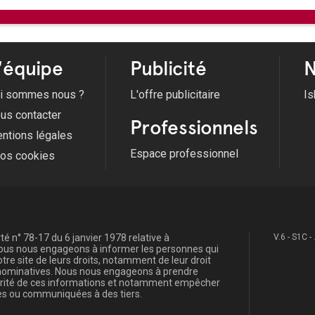
12/08/2026 -
La Compagnie Cr
Voir tous les évènements
'équipe
Publicité
N
i sommes nous ?
L'offre publicitaire
Is
us contacter
Professionnels
ntions légales
Espace professionnel
fos cookies
é n° 78-17 du 6 janvier 1978 relative à
V.6 - S1C -
, nous nous engageons à informer les personnes qui
re site de leurs droits, notamment de leur droit
s nominatives. Nous nous engageons à prendre
curité de ces informations et notamment empêcher
s ou communiquées à des tiers.