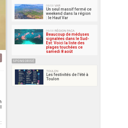
08/08
VAR
Un seul massif fermé ce
weekend dans la région
: le Haut Var
08/08
RÉGION PACA
Beaucoup de méduses
signalées dans le Sud-
Est: Voici la liste des
plages touchées ce
samedi 8 août
SPONSORISÉ
TOULON
Les festivités de l'été à
Toulon
n
l
: