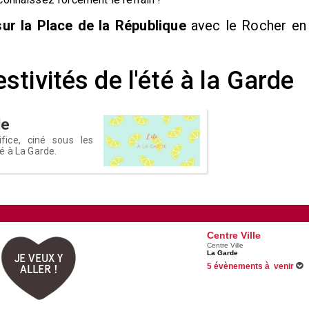
ur la Place de la République
avec le Rocher en
tivités de l'été à la Garde
de
ifice, ciné sous les
té à La Garde.
Centre Ville
Centre Ville
La Garde
JE VEUX Y
5 évènements à venir
ALLER !
Du 05/06/2026 au 31/08/2026
Du 09/07/2026 au 13/08/2026
11/08/2026 -
Du silence à la 
Débarquement de Provence et 