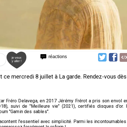
réactions
je veux
y aller !
t ce mercredi 8 juillet à La garde. Rendez-vous dès
tar Fréro Delavega, en 2017 Jérémy Frérot a pris son envol e
8), suivi de "Meilleure vie" (2021), certifiés disques d’or. I
lbum "Gamin des sables".
content l'essentiel avec simplicité. Parmi les incontournables 
connaissez forcément le refrain !