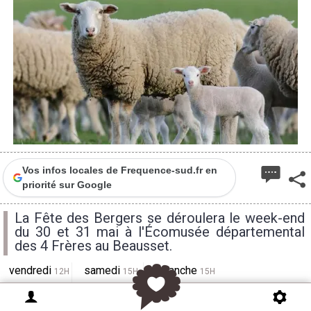
Vos infos locales de Frequence-sud.fr en
priorité sur Google
La Fête des Bergers se déroulera le week-end
du 30 et 31 mai à l'Écomusée départemental
des 4 Frères au Beausset.
vendredi
samedi
dimanche
12H
15H
15H
33°
31°
31°