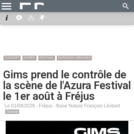
CONCERT
SOIRÉE
FESTIVAL
MUSIQUES URBAINES
Gims prend le contrôle de
la scène de l'Azura Festival
le 1er août à Fréjus
Le 01/08/2026 -
Fréjus
-
Base Nature François Léotard
Terminé