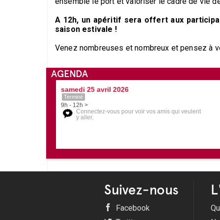
ensemble le port et valoriser le cadre de vie d
A 12h, un apéritif sera offert aux particip
saison estivale !
Venez nombreuses et nombreux et pensez à vou
AGENDA
samedi 25 avril 2026
Terminé
9h - 12h >
Connectez-vous pour voir vos amis qui veulent
y aller.
Suivez-nous
L
Facebook
Qu