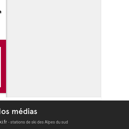
a
 -
Les festivités de l'été à Port-de-Bouc
 -
Les Sardinades sont de retour à Port de Bouc tout l'été
 -
Les balades en bateau de l'office de Tourisme
 -
Ciné plein-air
os médias
ki.fr
- stations de ski des Alpes du sud