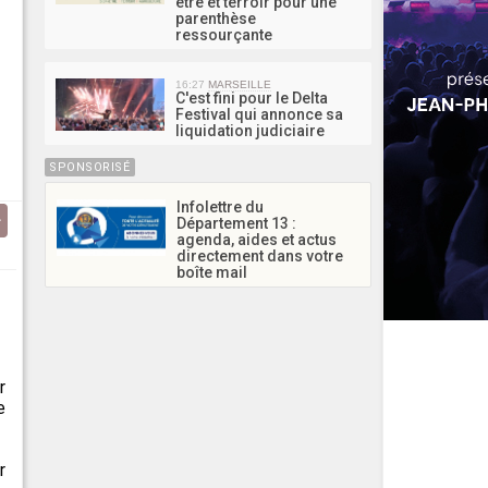
être et terroir pour une
parenthèse
ressourçante
16:27
MARSEILLE
C'est fini pour le Delta
Festival qui annonce sa
liquidation judiciaire
SPONSORISÉ
Infolettre du
Département 13 :
agenda, aides et actus
directement dans votre
boîte mail
r
e
r