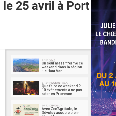
le 25 avril à Port
MA 
17:51
VAR
Un seul massif fermé ce
weekend dans la région
: le Haut Var
17:24
RÉGION PACA
Que faire ce weekend ?
10 événements à ne pas
rater en Provence
16:42
DEVOLUY
Avec Zen'Agritude, le
Dévoluy associe bien-