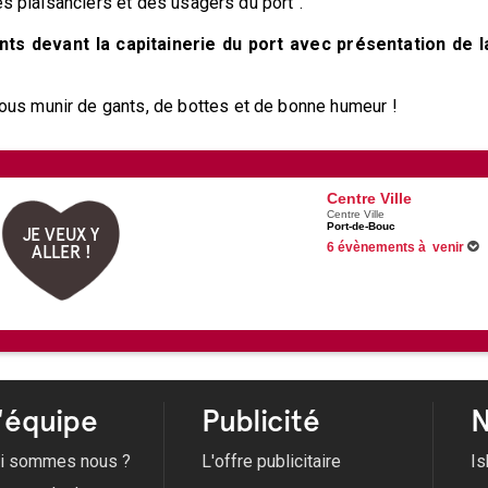
es plaisanciers et des usagers du port".
ants devant la capitainerie du port avec présentation de l
s munir de gants, de bottes et de bonne humeur !
Centre Ville
Centre Ville
Port-de-Bouc
JE VEUX Y
6 évènements à venir
ALLER !
Du 25/06/2026 au 31/08/2026
Du 27/06/2026 au 29/08/2026
Du 05/07/2026 au 30/08/2026
Du 08/07/2026 au 05/09/2026
Voir tous les évènements
'équipe
Publicité
N
i sommes nous ?
L'offre publicitaire
Is