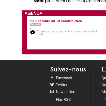
Animé par la Micro Folie de La Ciotat et d
AGENDA
Du 6 octobre au 10 octobre 2025
Terminé
>
Connectez-vous pour voir vos amis qui veulent
y aller.
Suivez-nous
L
Facebook
Qu
Twitter
No
Newsletters
Me
In
Flux RSS