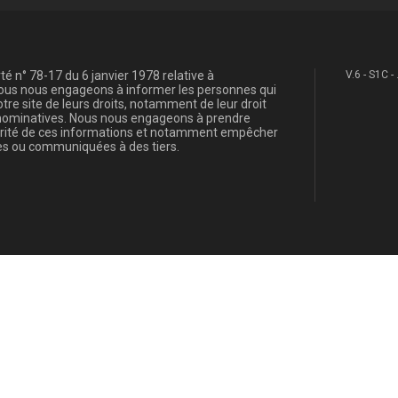
é n° 78-17 du 6 janvier 1978 relative à
V.6 - S1C -
, nous nous engageons à informer les personnes qui
re site de leurs droits, notamment de leur droit
s nominatives. Nous nous engageons à prendre
curité de ces informations et notamment empêcher
s ou communiquées à des tiers.