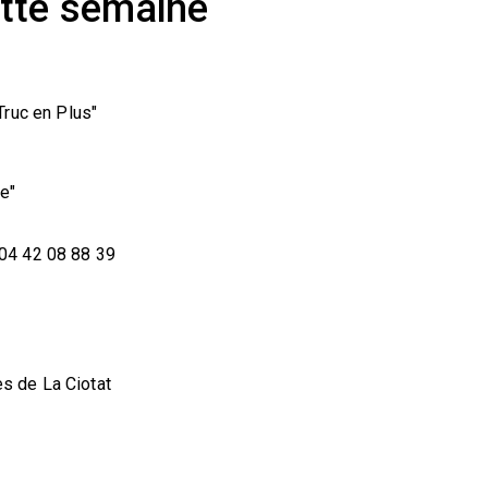
tte semaine
Truc en Plus"
ce"
u 04 42 08 88 39
s de La Ciotat