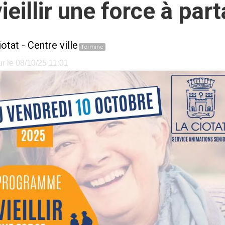
eillir une force à part
iotat
-
Centre ville
Terminé
r le 08/10/25 11:01