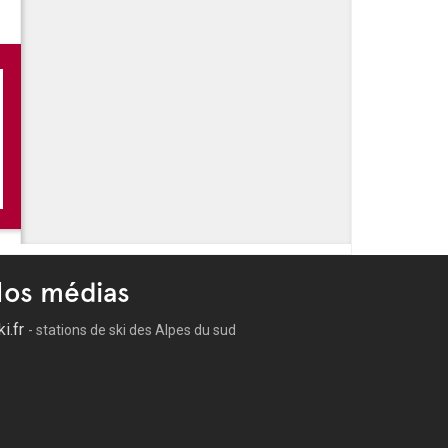
 -
Festivités de l'été à la Ciotat
 -
Salsa Ciotat Summer : cinq soirées latinos gratuites sous
 -
Festival l'Orgue dans tout ses étés
 -
La fête foraine revient à La Ciotat
os médias
ki.fr
- stations de ski des Alpes du sud