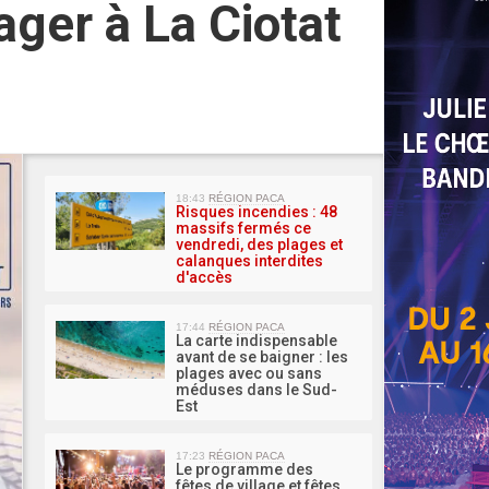
ager à La Ciotat
MA 
18:43
RÉGION PACA
Risques incendies : 48
massifs fermés ce
vendredi, des plages et
calanques interdites
d'accès
17:44
RÉGION PACA
La carte indispensable
avant de se baigner : les
plages avec ou sans
méduses dans le Sud-
Est
17:23
RÉGION PACA
Le programme des
fêtes de village et fêtes