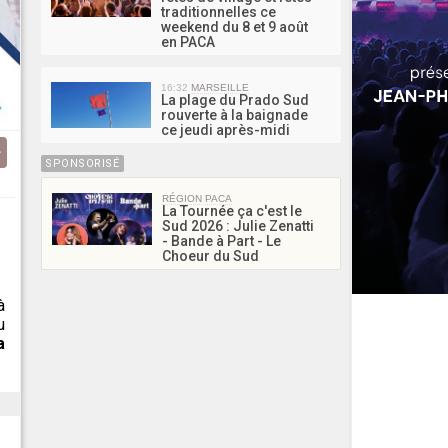
traditionnelles ce
weekend du 8 et 9 août
en PACA
16:32
MARSEILLE
La plage du Prado Sud
rouverte à la baignade
ce jeudi après-midi
SPONSORISÉ
RÉGION PACA
La Tournée ça c'est le
Sud 2026 : Julie Zenatti
- Bande à Part - Le
Choeur du Sud
à
u
a