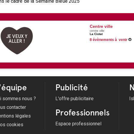
ans le cadre de la Semaine Bleue 2025
Centre ville
centre ville
La Ciotat
JE VEUX Y
8 évènements à venir
ALLER !
Du 12/06/2026 au 30/08/2026
Du 10/07/2026 au 28/08/2026
les étoiles tout l'été à La Ciotat
Du 01/08/2026 au 15/08/2026
Du 01/08/2026 au 23/08/2026
Voir tous les évènements
'équipe
Publicité
N
i sommes nous ?
L'offre publicitaire
Is
us contacter
Professionnels
ntions légales
Espace professionnel
fos cookies