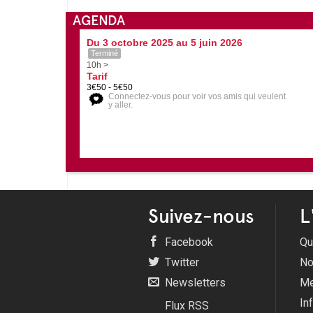
AGENDA
Du 3 octobre 2025 au 5 juin 2026
Terminé
10h >
Tarif
3€50 - 5€50
Connectez-vous pour voir vos amis qui veulent
y aller.
Suivez-nous
L
Facebook
Qu
Twitter
No
Newsletters
Me
In
Flux RSS