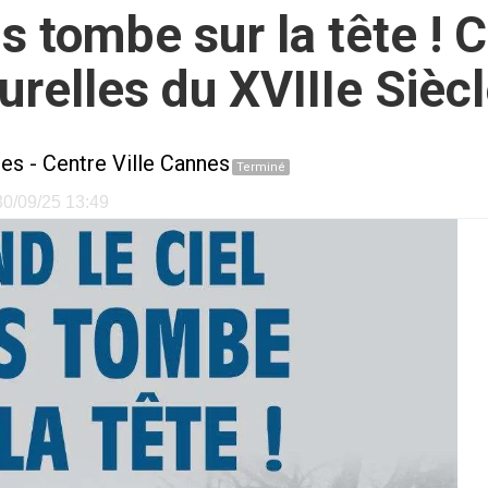
s tombe sur la tête ! 
relles du XVIIIe Siècl
nes
-
Centre Ville Cannes
Terminé
 30/09/25 13:49