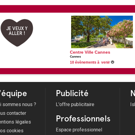
JE VEUX Y
ALLER !
Centre Ville Cannes
Cannes
10 évènements à venir
Du 29/06/2026 au 31/08/2026 -
Les festivité
Du 01/07/2026 au 28/08/2026 -
Pages à la p
Du 01/07/2026 au 27/08/2026 -
Les Nocturn
Du 02/07/2026 au 27/08/2026 -
Les Jeudis 
Voir tous les évènements
'équipe
Publicité
N
i sommes nous ?
L'offre publicitaire
Is
us contacter
Professionnels
ntions légales
Espace professionnel
fos cookies