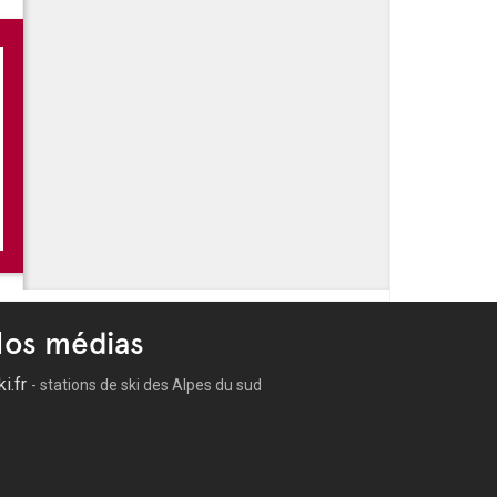
s de l'été à Cannes
lage
es Cannoises
du Suquet
os médias
ki.fr
- stations de ski des Alpes du sud