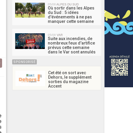
05/08
ALPES DU SUD
Où sortir dans les Alpes
du Sud : 5 idées
d'événements à ne pas
manquer cette semaine
05/08
VAR
Suite aux incendies, de
nombreux feux d'artifice
prévus cette semaine
dans le Var sont annulés
SPONSORISÉ
Cet été on sort avec
Dehors, le supplément
sorties du magazine
Accent
e
e
s
e