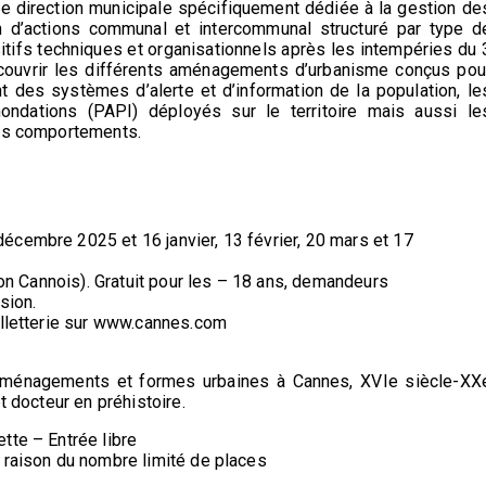
une direction municipale spécifiquement dédiée à la gestion de
lan d’actions communal et intercommunal structuré par type d
ifs techniques et organisationnels après les intempéries du 
écouvrir les différents aménagements d’urbanisme conçus pou
nt des systèmes d’alerte et d’information de la population, le
ndations (PAPI) déployés sur le territoire mais aussi le
ons comportements.
écembre 2025 et 16 janvier, 13 février, 20 mars et 17
(non Cannois). Gratuit pour les – 18 ans, demandeurs
sion.
illetterie sur www.cannes.com
 aménagements et formes urbaines à Cannes, XVIe siècle-XX
t docteur en préhistoire.
tte – Entrée libre
 raison du nombre limité de places