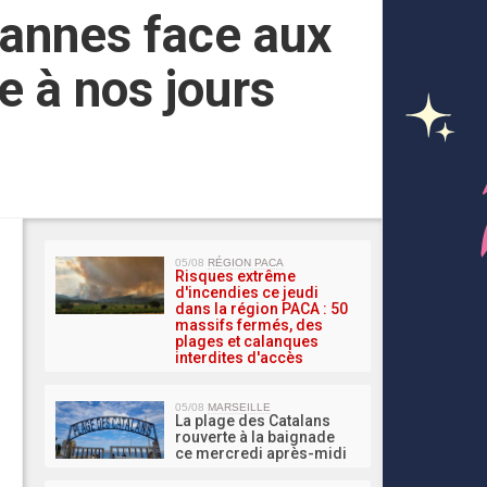
Cannes face aux
e à nos jours
MA 
05/08
RÉGION PACA
Risques extrême
d'incendies ce jeudi
dans la région PACA : 50
massifs fermés, des
plages et calanques
interdites d'accès
05/08
MARSEILLE
La plage des Catalans
rouverte à la baignade
ce mercredi après-midi