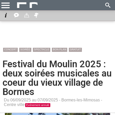
CONCERT
SOIRÉE
SPECTACLE
BON PLAN
GRATUIT
Festival du Moulin 2025 :
deux soirées musicales au
coeur du vieux village de
Bormes
Du 06/09/2025 au 07/09/2025 -
Bormes-les-Mimosas
-
Centre ville
Evénement annulé