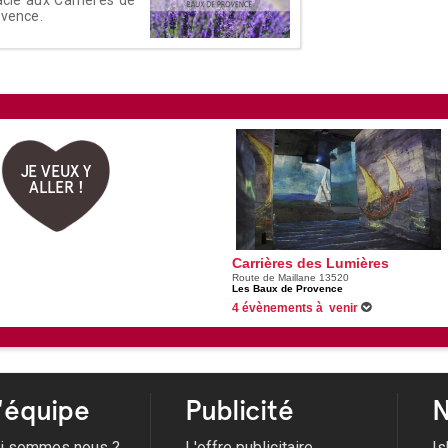
ovence.
JE VEUX Y
ALLER !
Carrières des Lumières
Route de Maillane 13520
Les Baux de Provence
4 évènements à venir
Du 13/02/2026 au 31/01/2027 -
Picasso - Fri
des Carrières des Lumières
Du 25/04/2026 au 22/08/2026 -
Trois nuits, 
Nuits
Du 04/07/2026 au 12/09/2026 -
Océan : une 
sous-marin aux Carrières des Lumières
'équipe
Publicité
Du 08/07/2026 au 26/08/2026 -
Les Intégral
N
i sommes nous ?
L'offre publicitaire
Is