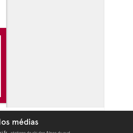
da Kahlo, la nouvelle exposition immersive
trois lieux d'exception avec le Festival des
immersion sonore et visuelle dans le monde
es des Carrières de Lumières
os médias
ki.fr
- stations de ski des Alpes du sud