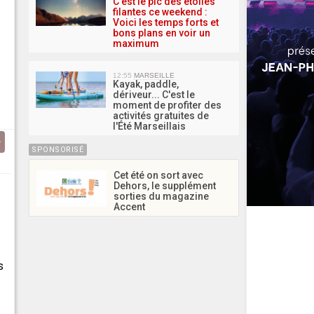
C'est le pic des étoiles
filantes ce weekend :
Voici les temps forts et
bons plans en voir un
maximum
12:55
MARSEILLE
Kayak, paddle,
dériveur... C'est le
moment de profiter des
activités gratuites de
l'Été Marseillais
SPONSORISÉ
Cet été on sort avec
Dehors, le supplément
sorties du magazine
Accent
s