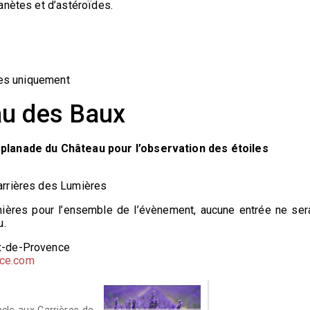
anètes et d’astéroïdes.
ères uniquement
au des Baux
splanade du Château pour l’observation des étoiles
arrières des Lumières
mières pour l’ensemble de l’évènement, aucune entrée ne ser
u.
x-de-Provence
ce.com
cle aux Carrières de