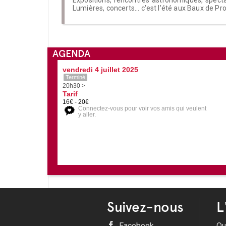
Lumières, concerts... c'est l'été aux Baux de Pr
AGENDA
vendredi 4 juillet 2025
Terminé
20h30 >
Tarif
16€ - 20€
Connectez-vous pour voir vos amis qui veulent
y aller.
Suivez-nous
L
Facebook
Qu