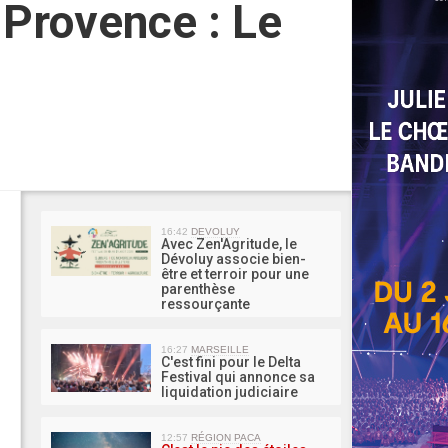
 Provence : Le
MA 
16:42
DEVOLUY
Avec Zen'Agritude, le
Dévoluy associe bien-
être et terroir pour une
parenthèse
ressourçante
16:27
MARSEILLE
C'est fini pour le Delta
Festival qui annonce sa
liquidation judiciaire
12:57
RÉGION PACA